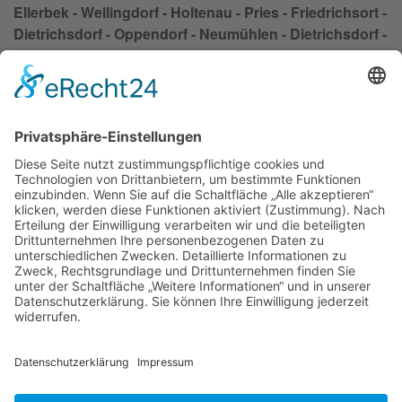
Ellerbek - Wellingdorf - Holtenau - Pries - Friedrichsort -
Dietrichsdorf - Oppendorf - Neumühlen - Dietrichsdorf -
Siedlung Oppendorf - Kroog - Elmschenhagen - Wik -
Suchsdorf - Steenbek - Projensdorf - Wik - Suchsdorf -
Schilksee - Mettenhof - Russee - Hammer - Demühlen -
Hassee - Meimersdorf - Moorsee - Meimersdorf -
Moorsee - Wellsee - Kronsburg - Rönne
Impressum
Datenschutzerklärung
AGB
Kontakt
Möbeltaxi
Das Möbeltaxi - die Idee
Werbung schalten / Kooperationsanfrage