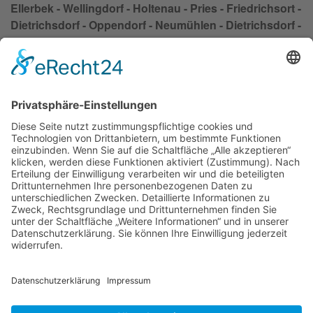
Ellerbek - Wellingdorf - Holtenau - Pries - Friedrichsort -
Dietrichsdorf - Oppendorf - Neumühlen - Dietrichsdorf -
Siedlung Oppendorf - Kroog - Elmschenhagen - Wik -
Suchsdorf - Steenbek - Projensdorf - Wik - Suchsdorf -
Schilksee - Mettenhof - Russee - Hammer - Demühlen -
Hassee - Meimersdorf - Moorsee - Meimersdorf -
Moorsee - Wellsee - Kronsburg - Rönne
Impressum
Datenschutzerklärung
AGB
Kontakt
Möbeltaxi
Das Möbeltaxi - die Idee
Werbung schalten / Kooperationsanfrage