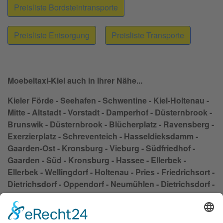
Preisliste Bordsteintransporte
Preisliste Entsorgung
Preisliste Transporte
Moebeltaxi-Kiel auch in Ihrer Nähe...
Kieler Förde - Seehafen - Schwentine - Kiel-Holtenau -
Mitte - Altstadt - Vorstadt - Damperhof - Düsternbrook -
Brunswik - Düsternbrook - Blücherplatz - Ravensberg -
Exerzierplatz - Schreventeich - Hasseldieksdamm -
Gaarden-Ost - Kronsburg - Vieburg - Südfriedhof -
Gaarden - Süd - Kronsburg - Hassee - Ellerbek -
Ellerbek - Wellingdorf - Holtenau - Pries - Friedrichsort -
Dietrichsdorf - Oppendorf - Neumühlen - Dietrichsdorf -
Siedlung Oppendorf - Kroog - Elmschenhagen - Wik -
Suchsdorf - Steenbek - Projensdorf - Wik - Suchsdorf -
Schilksee - Mettenhof - Russee - Hammer - Demühlen -