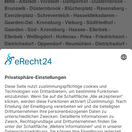
Mitte - Altstadt - Vorstadt - Damperhof - Düsternbrook -
Brunswik - Düsternbrook - Blücherplatz - Ravensberg -
Exerzierplatz - Schreventeich - Hasseldieksdamm -
Gaarden-Ost - Kronsburg - Vieburg - Südfriedhof -
Gaarden - Süd - Kronsburg - Hassee - Ellerbek -
Ellerbek - Wellingdorf - Holtenau - Pries - Friedrichsort -
Dietrichsdorf - Oppendorf - Neumühlen - Dietrichsdorf -
Siedlung Oppendorf - Kroog - Elmschenhagen - Wik -
Suchsdorf - Steenbek - Projensdorf - Wik - Suchsdorf -
Schilksee - Mettenhof - Russee - Hammer - Demühlen -
Hassee - Meimersdorf - Moorsee - Meimersdorf -
Moorsee - Wellsee - Kronsburg - Rönne
Impressum
Datenschutzerklärung
AGB